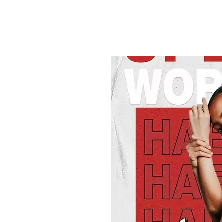
HOME
ABOUT
CREATIVE
CALENDAR
CONNECT
7월 04일 (금)
  |  
Beijing
DP X Zaha
 in Beijing